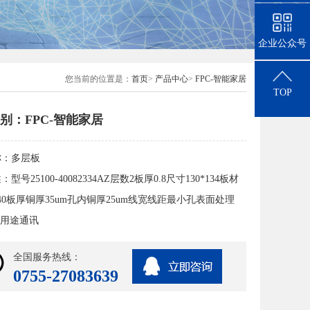
企业公众号
您当前的位置是：
首页
>
产品中心
>
FPC-智能家居
TOP
别：FPC-智能家居
称：
多层板
述：
型号25100-40082334AZ层数2板厚0.8尺寸130*134板材
F140板厚铜厚35um孔内铜厚25um线宽线距最小孔表面处理
品用途通讯
全国服务热线：
0755-27083639