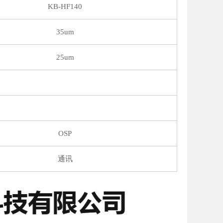
KB-HF140
35um
25um
OSP
通讯