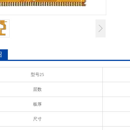
绍
型号25
层数
板厚
尺寸